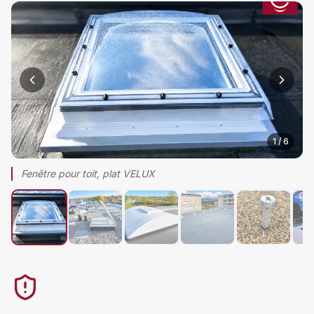
1
/
6
Fenêtre pour toit, plat VELUX